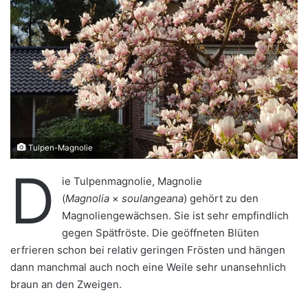
e
i
n
e
E
-
M
a
i
Tulpen-Magnolie
l
D
ie Tulpenmagnolie, Magnolie
(
Magnolia
×
soulangeana
) gehört zu den
Magnoliengewächsen. Sie ist sehr empfindlich
gegen Spätfröste. Die geöffneten Blüten
erfrieren schon bei relativ geringen Frösten und hängen
dann manchmal auch noch eine Weile sehr unansehnlich
braun an den Zweigen.