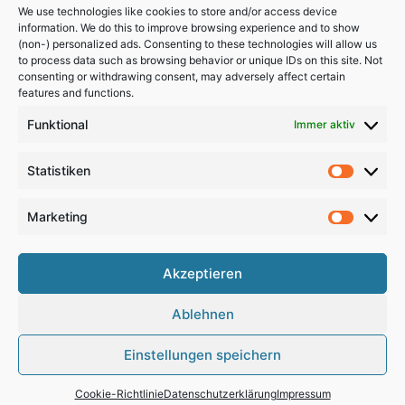
We use technologies like cookies to store and/or access device
information. We do this to improve browsing experience and to show
(non-) personalized ads. Consenting to these technologies will allow us
to process data such as browsing behavior or unique IDs on this site. Not
consenting or withdrawing consent, may adversely affect certain
features and functions.
Funktional
Immer aktiv
Statistiken
Statistik
Marketing
Marketi
Copyright 2024, All Rights Reserved
Akzeptieren
Impressum
,
Sitemap
,
Datenschutzerklärung
,
Archiv
Ablehnen
RSS
Facebook
X
Pinterest
Instagram
Google
Einstellungen speichern
Maps
Cookie-Richtlinie
Datenschutzerklärung
Impressum