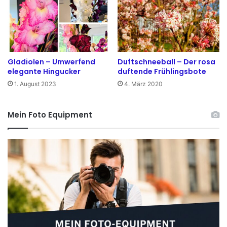
e
n
d
r
e
n
Gladiolen – Umwerfend
Duftschneeball – Der rosa
elegante Hingucker
duftende Frühlingsbote
1. August 2023
4. März 2020
Mein Foto Equipment