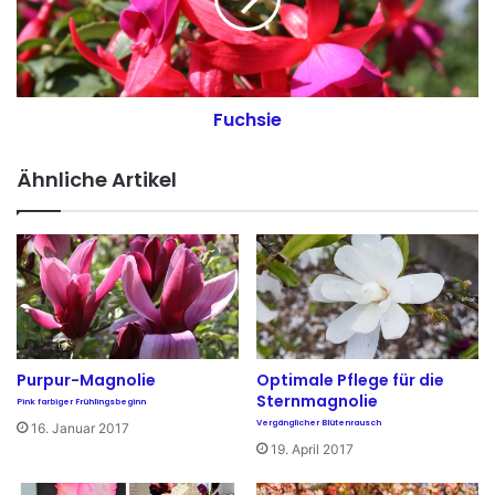
s
s
h
i
e
e
e
e
i
i
d
n
e
Fuchsie
t
s
Ähnliche Artikel
i
e
v
o
n
d
e
n
R
Purpur-Magnolie
Optimale Pflege für die
h
Sternmagnolie
Pink farbiger Frühlingsbeginn
o
Vergänglicher Blütenrausch
16. Januar 2017
d
19. April 2017
o
d