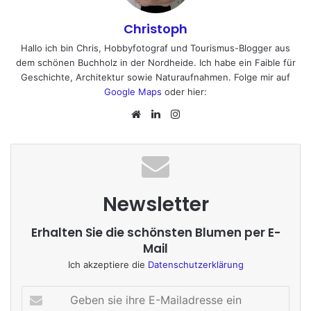
Christoph
Hallo ich bin Chris, Hobbyfotograf und Tourismus-Blogger aus
dem schönen Buchholz in der Nordheide. Ich habe ein Faible für
Geschichte, Architektur sowie Naturaufnahmen. Folge mir auf
Google Maps
oder hier:
We
Lin
Ins
bs
ke
tag
eit
dIn
ra
e
m
Newsletter
Erhalten Sie die schönsten Blumen per E-
Mail
Ich akzeptiere die
Datenschutzerklärung
G
e