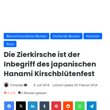
Bienenfreundliche Blumen
Duftende Blumen
Kirschen
Rosa
Die Zierkirsche ist der
Inbegriff des japanischen
Hanami Kirschblütenfest
Christoph
S
8. Juli 2018
Letztes Update 29. Februar 2024
e
3.374
2 Minuten gelesen
n
LinkedIn
Tumblr
Pinterest
Reddit
WhatsApp
Telegram
d
e