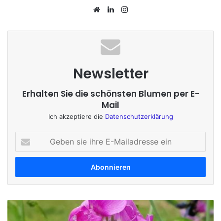
We
Lin
Ins
bs
ke
tag
eit
dIn
ra
e
m
Newsletter
Erhalten Sie die schönsten Blumen per E-
Mail
Ich akzeptiere die
Datenschutzerklärung
G
e
b
e
n
s
i
W
e
i
i