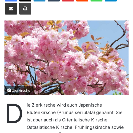
Teile per E-Mail
Drucken
u
n
s
e
i
n
e
E
-
M
a
i
Zierkirsche
l
D
ie Zierkirsche wird auch Japanische
Blütenkirsche (Prunus serrulata) genannt. Sie
ist aber auch als Orientalische Kirsche,
Ostasiatische Kirsche, Frühlingskirsche sowie