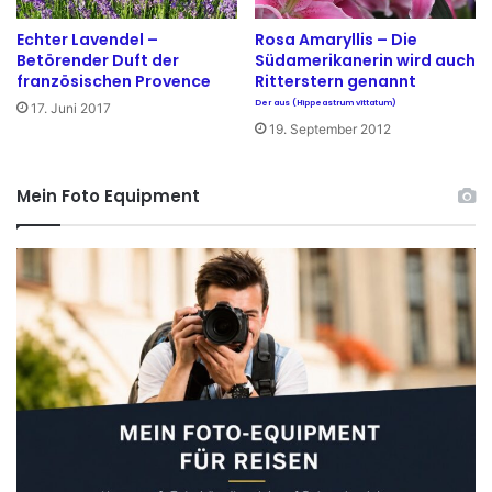
i
h
Echter Lavendel –
Rosa Amaryllis – Die
ß
e
Betörender Duft der
Südamerikanerin wird auch
o
i
französischen Provence
Ritterstern genannt
d
ß
Der aus (Hippeastrum vittatum)
17. Juni 2017
e
t
19. September 2012
r
S
b
ü
l
ß
Mein Foto Equipment
a
k
u
i
r
s
c
h
e