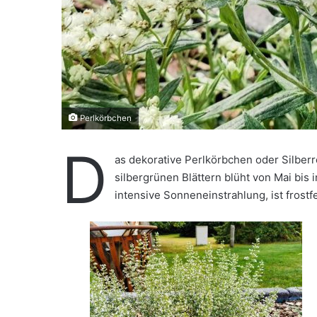
i
l
Perlkörbchen
D
as dekorative Perlkörbchen oder Silberre
silbergrünen Blättern blüht von Mai bis
intensive Sonneneinstrahlung, ist frost