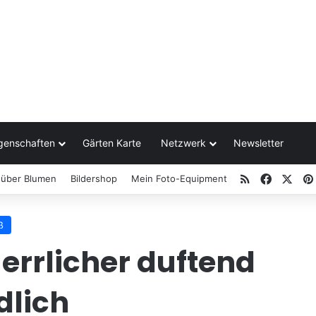
genschaften
Gärten Karte
Netzwerk
Newsletter
RSS
Facebo
X
 über Blumen
Bildershop
Mein Foto-Equipment
ß
errlicher duftend
dlich