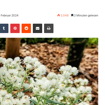
. Februar 2024
2.049
2 Minuten gelesen
Tumblr
Pinterest
Reddit
Teile per E-Mail
Drucken