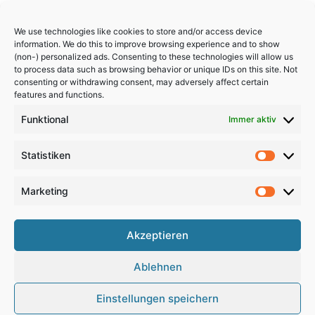
We use technologies like cookies to store and/or access device
information. We do this to improve browsing experience and to show
(non-) personalized ads. Consenting to these technologies will allow us
to process data such as browsing behavior or unique IDs on this site. Not
consenting or withdrawing consent, may adversely affect certain
features and functions.
Funktional
Immer aktiv
Statistiken
Statistik
Marketing
Marketi
Akzeptieren
Copyright 2024, All Rights Reserved
Ablehnen
Impressum
,
Sitemap
,
Datenschutzerklärung
,
Archiv
Einstellungen speichern
RSS
Facebook
X
Pinterest
Instagram