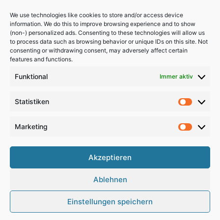
We use technologies like cookies to store and/or access device
information. We do this to improve browsing experience and to show
(non-) personalized ads. Consenting to these technologies will allow us
to process data such as browsing behavior or unique IDs on this site. Not
consenting or withdrawing consent, may adversely affect certain
features and functions.
Funktional
Immer aktiv
Statistiken
Statistik
Marketing
Marketi
Akzeptieren
Copyright 2024, All Rights Reserved
Ablehnen
Impressum
,
Sitemap
,
Datenschutzerklärung
,
Archiv
Einstellungen speichern
RSS
Facebook
X
Pinterest
Instagram
Google