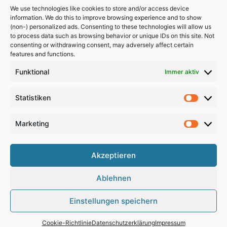
We use technologies like cookies to store and/or access device
information. We do this to improve browsing experience and to show
(non-) personalized ads. Consenting to these technologies will allow us
to process data such as browsing behavior or unique IDs on this site. Not
consenting or withdrawing consent, may adversely affect certain
features and functions.
Funktional
Immer aktiv
Statistiken
Statistik
Marketing
Marketi
Akzeptieren
Copyright 2024, All Rights Reserved
Ablehnen
Impressum
,
Sitemap
,
Datenschutzerklärung
,
Archiv
Einstellungen speichern
RSS
Facebook
X
Pinterest
Instagram
Google
Cookie-Richtlinie
Datenschutzerklärung
Impressum