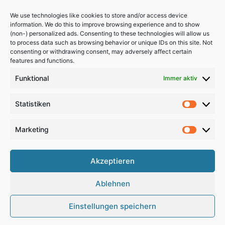
We use technologies like cookies to store and/or access device
information. We do this to improve browsing experience and to show
(non-) personalized ads. Consenting to these technologies will allow us
to process data such as browsing behavior or unique IDs on this site. Not
consenting or withdrawing consent, may adversely affect certain
features and functions.
Funktional
Immer aktiv
Statistiken
Statistik
Marketing
Marketi
Akzeptieren
Copyright 2024, All Rights Reserved
Ablehnen
Impressum
,
Sitemap
,
Datenschutzerklärung
,
Archiv
Einstellungen speichern
RSS
Facebook
X
Pinterest
Instagram
Google