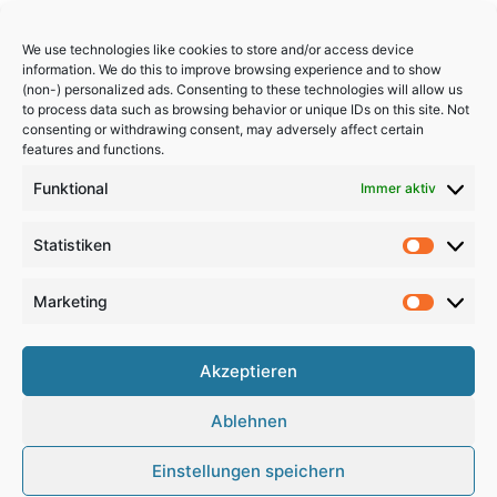
We use technologies like cookies to store and/or access device
information. We do this to improve browsing experience and to show
(non-) personalized ads. Consenting to these technologies will allow us
to process data such as browsing behavior or unique IDs on this site. Not
consenting or withdrawing consent, may adversely affect certain
features and functions.
Funktional
Immer aktiv
Statistiken
Statistik
Marketing
Marketi
Akzeptieren
Copyright 2024, All Rights Reserved
Ablehnen
Impressum
,
Sitemap
,
Datenschutzerklärung
,
Archiv
Einstellungen speichern
RSS
Facebook
X
Pinterest
Instagram