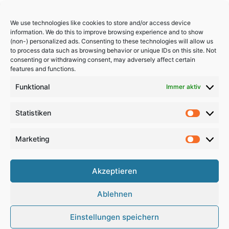
We use technologies like cookies to store and/or access device
information. We do this to improve browsing experience and to show
(non-) personalized ads. Consenting to these technologies will allow us
to process data such as browsing behavior or unique IDs on this site. Not
consenting or withdrawing consent, may adversely affect certain
features and functions.
Funktional
Immer aktiv
Statistiken
Statistik
Marketing
Marketi
Akzeptieren
Copyright 2024, All Rights Reserved
Ablehnen
Impressum
,
Sitemap
,
Datenschutzerklärung
,
Archiv
Einstellungen speichern
RSS
Facebook
X
Pinterest
Instagram