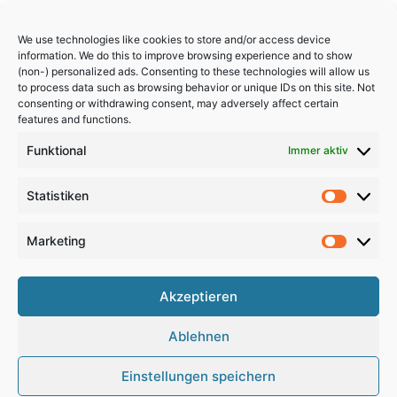
We use technologies like cookies to store and/or access device
information. We do this to improve browsing experience and to show
(non-) personalized ads. Consenting to these technologies will allow us
to process data such as browsing behavior or unique IDs on this site. Not
consenting or withdrawing consent, may adversely affect certain
features and functions.
Funktional
Immer aktiv
Statistiken
Statistik
Marketing
Marketi
Akzeptieren
Copyright 2024, All Rights Reserved
Ablehnen
Impressum
,
Sitemap
,
Datenschutzerklärung
,
Archiv
Einstellungen speichern
RSS
Facebook
X
Pinterest
Instagram