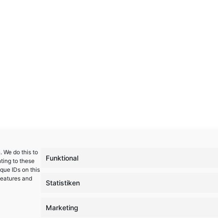
 We do this to
Funktional
ting to these
que IDs on this
features and
Statistiken
Marketing