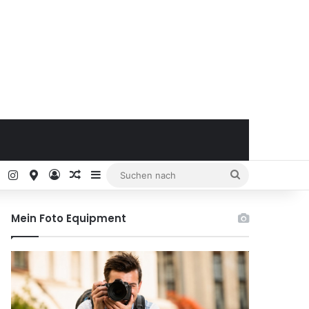
ok
Pinterest
Instagram
Google Maps
Anmelden
Zufälliger Artikel
Sidebar
Suchen
nach
Mein Foto Equipment