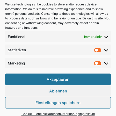
We use technologies like cookies to store and/or access device
information. We do this to improve browsing experience and to show
(non-) personalized ads. Consenting to these technologies will allow us
to process data such as browsing behavior or unique IDs on this site. Not
consenting or withdrawing consent, may adversely affect certain
features and functions.
Funktional
Immer aktiv
Statistiken
Statistik
Marketing
Marketi
Akzeptieren
Copyright 2024, All Rights Reserved
Ablehnen
Impressum
,
Sitemap
,
Datenschutzerklärung
,
Archiv
Einstellungen speichern
RSS
Facebook
X
Pinterest
Instagram
Google
Cookie-Richtlinie
Datenschutzerklärung
Impressum