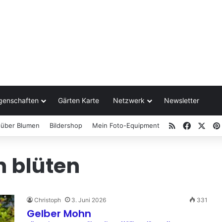
genschaften
Gärten Karte
Netzwerk
Newsletter
RSS
Facebo
X
 über Blumen
Bildershop
Mein Foto-Equipment
n blüten
Christoph
3. Juni 2026
331
Gelber Mohn