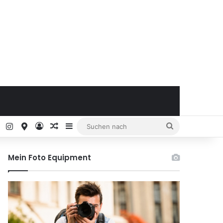
ok
Pinterest
Instagram
Google Maps
Anmelden
Zufälliger Artikel
Sidebar
Suchen
nach
Mein Foto Equipment