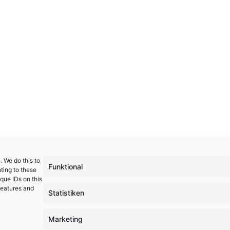
 We do this to
Funktional
ting to these
que IDs on this
features and
Statistiken
Marketing