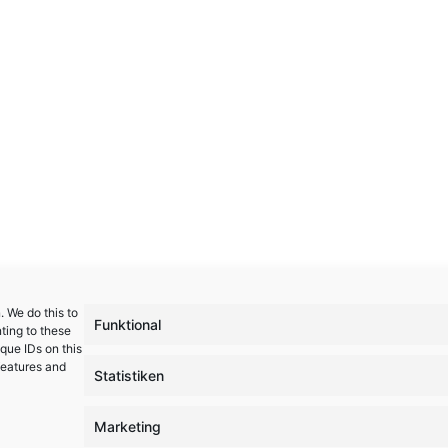
 We do this to
Funktional
ting to these
que IDs on this
features and
Statistiken
Marketing