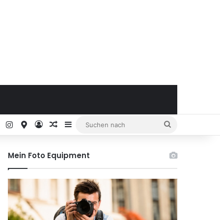
ok
Pinterest
Instagram
Google Maps
Anmelden
Zufälliger Artikel
Sidebar
Suchen
nach
Mein Foto Equipment